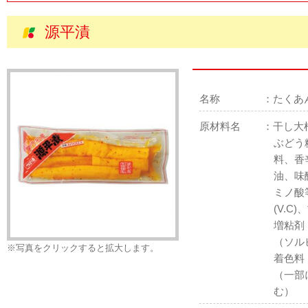
源平漬
名称
たくあ
原材料名
干し大
ぶどう
料、香
油、味
ミノ酸
(V.
増粘剤
（ソル
※写真をクリックすると拡大します。
着色料
（一部