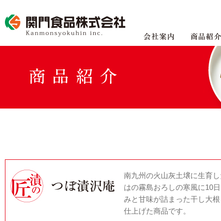
南九州の火山灰土壌に生育し
はの霧島おろしの寒風に10
みと甘味が詰まった干し大根
仕上げた商品です。